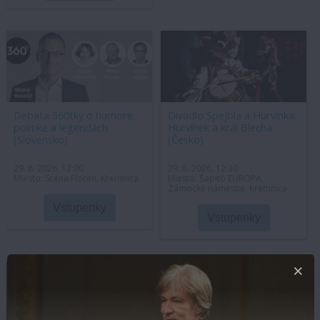
Debata 360tky o humore,
Divadlo Spejbla a Hurvínka:
politike a legendách
Hurvínek a král Blecha
(Slovensko)
(Česko)
29. 8. 2026, 12:00
29. 8. 2026, 12:30
Miesto: Scéna Floren, Kremnica
Miesto: Šapitó EURÓPA,
Zámocké námestie, Kremnica
Vstupenky
Vstupenky