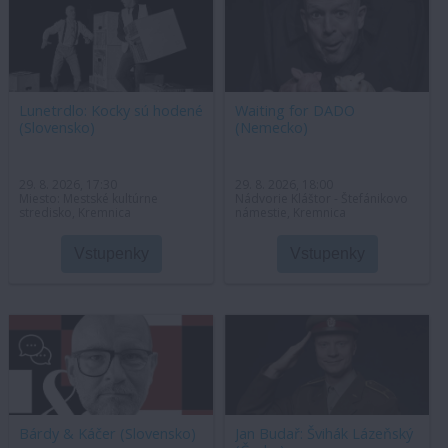
Lunetrdlo: Kocky sú hodené
Waiting for DADO
(Slovensko)
(Nemecko)
29. 8. 2026, 17:30
29. 8. 2026, 18:00
Miesto: Mestské kultúrne
Nádvorie Kláštor - Štefánikovo
stredisko, Kremnica
námestie, Kremnica
Vstupenky
Vstupenky
Bárdy & Káčer (Slovensko)
Jan Budař: Švihák Lázeňský