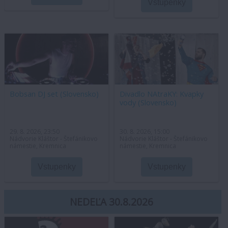
Vstupenky
Bobsan DJ set (Slovensko)
Divadlo NAtraKY: Kvapky
vody (Slovensko)
29. 8. 2026, 23:50
30. 8. 2026, 15:00
Nádvorie Kláštor - Štefánikovo
Nádvorie Kláštor - Štefánikovo
námestie, Kremnica
námestie, Kremnica
Vstupenky
Vstupenky
NEDEĽA 30.8.2026