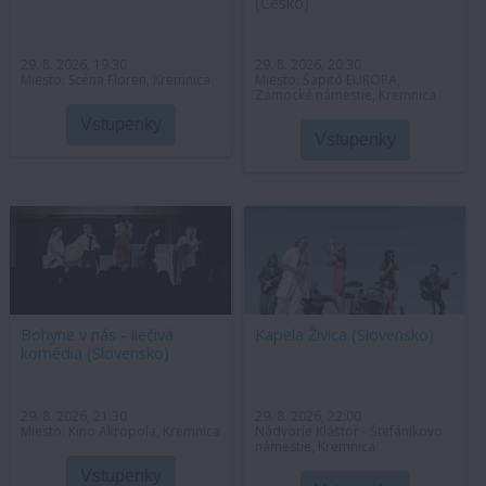
(Česko)
29. 8. 2026, 19:30
29. 8. 2026, 20:30
Miesto: Scéna Floren, Kremnica
Miesto: Šapitó EURÓPA,
Zámocké námestie, Kremnica
Vstupenky
Vstupenky
Bohyne v nás - liečivá
Kapela Živica (Slovensko)
komédia (Slovensko)
29. 8. 2026, 21:30
29. 8. 2026, 22:00
Miesto: Kino Akropola, Kremnica
Nádvorie Kláštor - Štefánikovo
námestie, Kremnica
Vstupenky