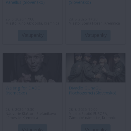
Panellus (Slovensko)
(Slovensko)
28. 8. 2026, 17:00
28. 8. 2026, 17:30
Miesto: Kino Akropola, Kremnica
Miesto: Scéna Floren, Kremnica
Vstupenky
Vstupenky
Waiting for DADO
Divadlo GUnaGU:
(Nemecko)
Plochozemci (Slovensko)
28. 8. 2026, 18:30
28. 8. 2026, 19:00
Nádvorie Kláštor - Štefánikovo
Miesto: Šapitó EURÓPA,
námestie, Kremnica
Zámocké námestie, Kremnica
Vstupenky
Vstupenky