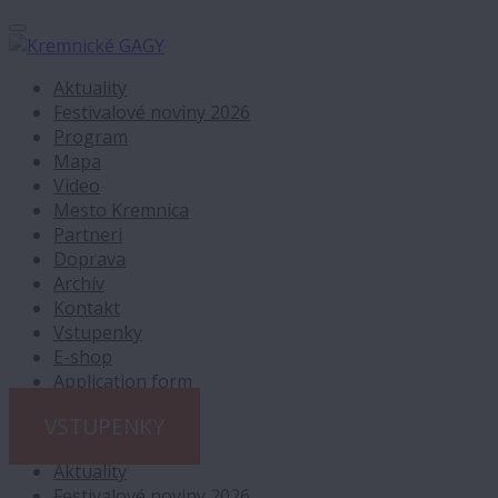
Aktuality
Festivalové noviny 2026
Program
Mapa
Video
Mesto Kremnica
Partneri
Doprava
Archív
Kontakt
Vstupenky
E-shop
Application form
VSTUPENKY
Aktuality
Festivalové noviny 2026