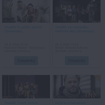
Divadlo Fí: Jašter Jeseter
Divadlo na Hambálku:
(Slovensko)
Hektické vlny (Slovensko)
28. 8. 2026, 15:30
28. 8. 2026, 16:30
Nádvorie Kláštor - Štefánikovo
Miesto: Mestské kultúrne
námestie, Kremnica
stredisko, Kremnica
Vstupenky
Vstupenky
Divadlo Tucet: Homo
Večera s Havranom