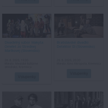
Divadelný súbor Makyta:
Bratislavské divadlo:
Omelet zo Strednej
Detektor lži (Slovensko)
Maríkovej (Slovensko)
28. 8. 2026, 19:30
28. 8. 2026, 20:30
Miesto: Mestské kultúrne
Miesto: Kino Akropola, Kremnica
stredisko, Kremnica
Vstupenky
Vstupenky