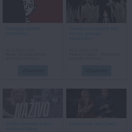
Nezmysly nezmizli
Divadlo na hojdačke: Keď
(Slovensko)
stromy spievajú
(Slovensko)
30. 8. 2026, 11:00
30. 8. 2026, 11:00
Miesto: Mestské kultúrne
Nádvorie Kláštor - Štefánikovo
stredisko, Kremnica
námestie, Kremnica
Vstupenky
Vstupenky
Braňo Závodský a Iveta
Studio DVA: Lež (Česko)
Radičová Naživo