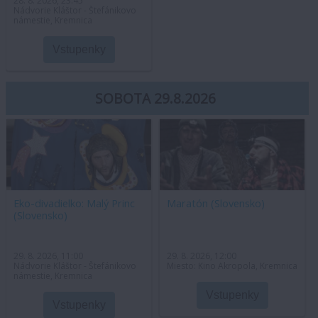
28. 8. 2026, 23:45
Nádvorie Kláštor - Štefánikovo
námestie, Kremnica
Vstupenky
SOBOTA 29.8.2026
Eko-divadielko: Malý Princ
Maratón (Slovensko)
(Slovensko)
29. 8. 2026, 11:00
29. 8. 2026, 12:00
Nádvorie Kláštor - Štefánikovo
Miesto: Kino Akropola, Kremnica
námestie, Kremnica
Vstupenky
Vstupenky