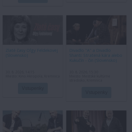
Zlaté časy Oľgy Feldekovej
Divadlo "A" a Divadlo
(Slovensko)
Shanti: Stratená kára alebo
Kukučín - čin (Slovensko)
30. 8. 2026, 14:15
30. 8. 2026, 15:30
Miesto: Kino Akropola, Kremnica
Miesto: Mestské kultúrne
stredisko, Kremnica
Vstupenky
Vstupenky