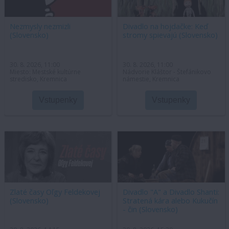
Nezmysly nezmizli
Divadlo na hojdačke: Keď
(Slovensko)
stromy spievajú (Slovensko)
30. 8. 2026, 11:00
30. 8. 2026, 11:00
Miesto: Mestské kultúrne
Nádvorie Kláštor - Štefánikovo
stredisko, Kremnica
námestie, Kremnica
Vstupenky
Vstupenky
Zlaté časy Oľgy Feldekovej
Divadlo "A" a Divadlo Shanti:
(Slovensko)
Stratená kára alebo Kukučín
- čin (Slovensko)