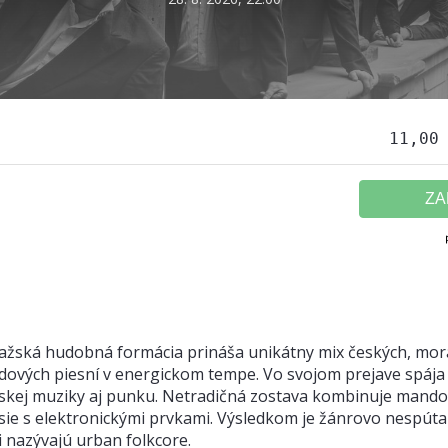
Lužifčák (Slovensko)
Pohřební kapela (Česko)
28. 8. 2026, 22:00
28. 8. 2026, 22:00
Miesto: Scéna Floren, Kremnica
Nádvorie Kláštor - Štefánikovo
námestie, Kremnica
11,00
Vstupenky
Vstupenky
ZA
SOBOTA 29.8.2026
ažská hudobná formácia prináša unikátny mix českých, mor
dových piesní v energickom tempe. Vo svojom prejave spája
Debata 360tky o humore,
Divadlo Spejbla a Hurvínka:
skej muziky aj punku. Netradičná zostava kombinuje mando
politike a legendách
Hurvínek a král Blecha
sie s elektronickými prvkami. Výsledkom je žánrovo nespú
(Slovensko)
(Česko)
i nazývajú urban folkcore.