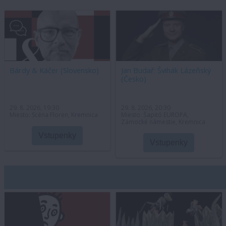
Bárdy & Káčer (Slovensko)
Jan Budař: Švihák Lázeňský
(Česko)
29. 8. 2026, 19:30
29. 8. 2026, 20:30
Miesto: Scéna Floren, Kremnica
Miesto: Šapitó EURÓPA,
Zámocké námestie, Kremnica
Vstupenky
Vstupenky