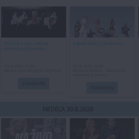
Bohyne v nás - liečivá
Kapela Živica (Slovensko)
komédia (Slovensko)
29. 8. 2026, 21:30
29. 8. 2026, 22:00
Miesto: Kino Akropola, Kremnica
Nádvorie Kláštor - Štefánikovo
námestie, Kremnica
Vstupenky
Vstupenky
NEDEĽA 30.8.2026