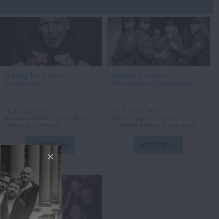
Waiting for DADO
Divadlo GUnaGU:
(Nemecko)
Plochozemci (Slovensko)
28. 8. 2026, 18:30
28. 8. 2026, 19:00
Nádvorie Kláštor - Štefánikovo
Miesto: Šapitó EURÓPA,
námestie, Kremnica
Zámocké námestie, Kremnica
Vstupenky
Vstupenky