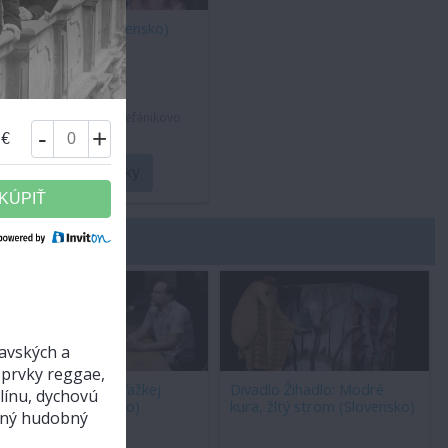
Duo SlaNina (Slovensko)
28. 8. 2026, 23:45
Nádvorie Kláštor - Štefánikovo
námestie, Kremnica
-
+
 €
Vstupenky
KÚPIŤ
avských a
 prvky reggae,
Ľahký podcast o ťažkej
Divadlo Žihadlo: Modré
línu, dychovú
korupcii (Slovensko)
kura, žltý strom (Slovensko)
taný hudobný