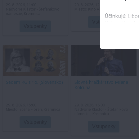
29. 8. 2026, 11:00
29. 8. 2026, 12:00
Nádvorie Kláštor - Štefánikovo
Miesto: Kino Akropola, Kremnica
námestie, Kremnica
Účinkujú:
Libor
Vstupenky
Jáchym Krupka,
Vstupenky
15+
Sedem KG s.r.o. (Slovensko)
Slovné hračkárstvo Milana
Kolcuna
29. 8. 2026, 15:00
29. 8. 2026, 16:00
Miesto: Scéna Floren, Kremnica
Nádvorie Kláštor - Štefánikovo
námestie, Kremnica
Vstupenky
Vstupenky