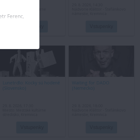
29. 8. 2026, 13:30
29. 8. 2026, 14:30
Miesto: Mestské kultúrne
Nádvorie Kláštor - Štefánikovo
stredisko, Kremnica
námestie, Kremnica
etr Ferenc,
Vstupenky
Vstupenky
Lunetrdlo: Kocky sú hodené
Waiting for DADO
(Slovensko)
(Nemecko)
29. 8. 2026, 17:30
29. 8. 2026, 18:00
Miesto: Mestské kultúrne
Nádvorie Kláštor - Štefánikovo
stredisko, Kremnica
námestie, Kremnica
Vstupenky
Vstupenky