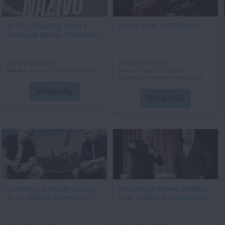
Braňo Závodský a Iveta
Studio DVA: Lež (Česko)
Radičová Naživo (Slovensko)
30. 8. 2026, 11:30
30. 8. 2026, 12:00
Miesto: Scéna Floren, Kremnica
Miesto: Šapitó EURÓPA,
Zámocké námestie, Kremnica
Vstupenky
Vstupenky
Szatmary & Hudák: Lepšie
Radošinské naivné divadlo:
to už nebude (Slovensko)
Tvár z bilbordu (Slovensko)