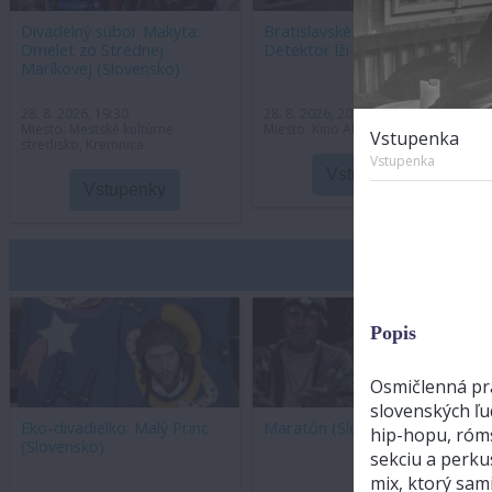
Divadelný súbor Makyta:
Bratislavské divadlo:
Omelet zo Strednej
Detektor lži (Slovensko)
Maríkovej (Slovensko)
28. 8. 2026, 19:30
28. 8. 2026, 20:30
Miesto: Mestské kultúrne
Miesto: Kino Akropola, Kremnica
Vstupenka
stredisko, Kremnica
Vstupenka
Vstupenky
Vstupenky
Popis
Osmičlenná pr
slovenských ľu
Eko-divadielko: Malý Princ
Maratón (Slovensko)
hip-hopu, róm
(Slovensko)
sekciu a perku
mix, ktorý sam