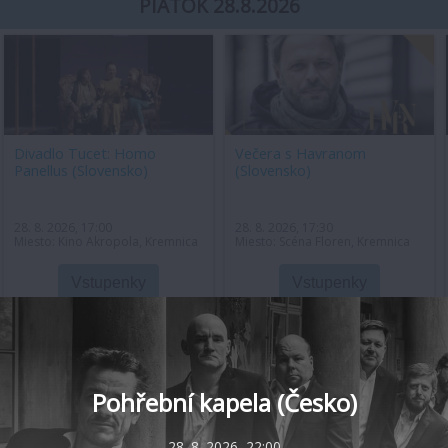
PIATOK 28.8.2026
Divadlo Tucet: Homo
Večera s Havranom
Panellus (Slovensko)
(Slovensko)
28. 8. 2026, 17:00
28. 8. 2026, 17:30
Miesto: Kino Akropola, Kremnica
Miesto: Scéna Floren, Kremnica
Vstupenky
Vstupenky
Pohřební kapela (Česko)
28. 8. 2026, 22:00